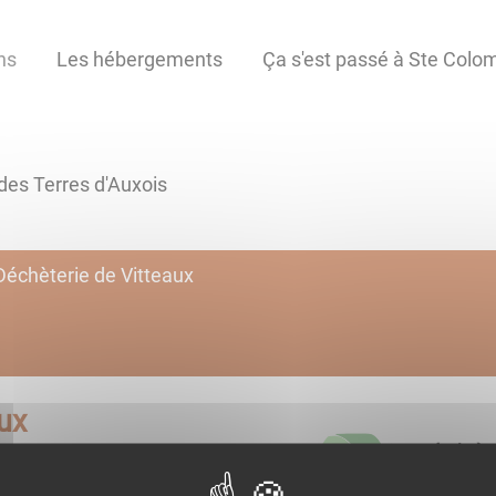
ns
Les hébergements
Ça s'est passé à Ste Colom
s Terres d'Auxois
Déchèterie de Vitteaux
ux