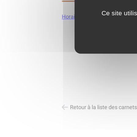
Ce site util
Horaires-decheterie-de-Vittea
Retour à la liste des carnet