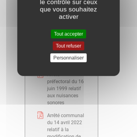
le contrôle sur ceux
Arrêté de délégation de
que vous souhaitez
fonctions et de
activer
signature au 1er
adjoint du 27 mars
2026
Tout accepter
Tout refuser
Arrêté municipal
du 8 juin 2023 :
Personnaliser
travaux de voirie
Arrêté
préfectoral du 16
juin 1999 relatif
aux nuisances
sonores
Arrêté communal
du 14 avril 2022
relatif à la
modification de