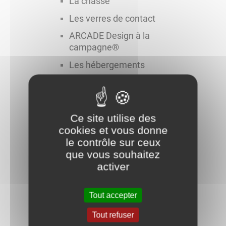
La chasse
Les verres de contact
ARCADE Design à la
campagne®
Les hébergements
Les Délibérations
Les arrêtés
Ce site utilise des
Ça s'est passé à Ste Colombe
...
cookies et vous donne
le contrôle sur ceux
Le Pavillon
que vous souhaitez
Vents contraires sur l’Auxois
activer
Vents contraires sur l’Auxois
Tout accepter
La galette 2024
Tout refuser
Un dépôt de pain à Ste