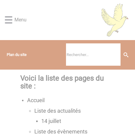
Lien
Lien
Lien
Lien
Panneau de gestion des cookies
d'accès
d'accès
d'accès
d'accès
rapide
rapide
rapide
rapide
Menu
au
au
à
au
menu
contenu
la
pied
principal
recherche
de
page
Plan du site
Voici la liste des pages du
site :
Accueil
Liste des actualités
14 juillet
Liste des évènements