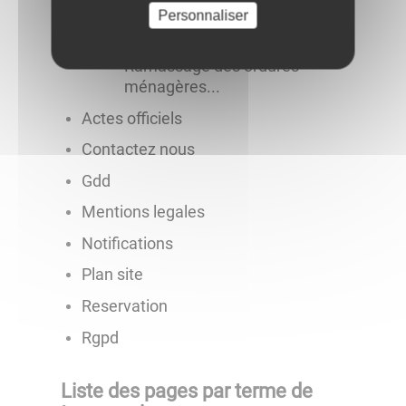
Colombe-en-Auxois
Personnaliser
"Le P'tit Persillé"
Ramassage des ordures
ménagères...
Actes officiels
Contactez nous
Gdd
Mentions legales
Notifications
Plan site
Reservation
Rgpd
Liste des pages par terme de